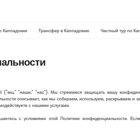
о Каппадокии
Трансфер в Каппадокию
Частный тур по Ка
иальности
 ("мы," "наши," "нас"). Мы стремимся защищать вашу конфиденц
ьности описывает, как мы собираем, используем, раскрываем и 
модействуете с нашими услугами.
шаетесь с условиями этой Политики конфиденциальности. Если