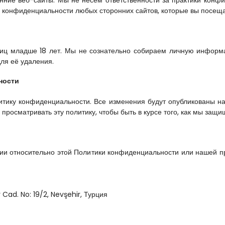
ние веб-сайты. Мы не несём ответственности за практики конфи
 конфиденциальности любых сторонних сайтов, которые вы посеща
иц младше 18 лет. Мы не сознательно собираем личную информа
ля её удаления.
ности
тику конфиденциальности. Все изменения будут опубликованы на 
просматривать эту политику, чтобы быть в курсе того, как мы за
зии относительно этой Политики конфиденциальности или нашей пра
r Cad. No: 19/2, Nevşehir, Турция