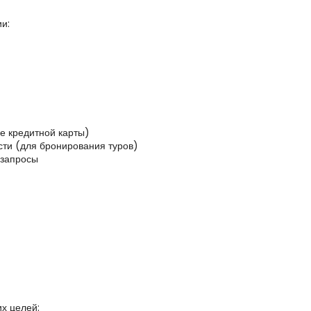
и:
 кредитной карты)
сти (для бронирования туров)
 запросы
х целей: