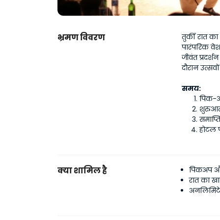
भ्रमण विवरण
तुर्की रात का 
पारंपरिक वेश
जीवंत प्रदर्
दौरान उत्सवो
समय:
पिक-अ
शुरुआ
समाप्
होटल 
क्या शामिल है
पिकअप और
रात का ख
अनलिमिटेड 