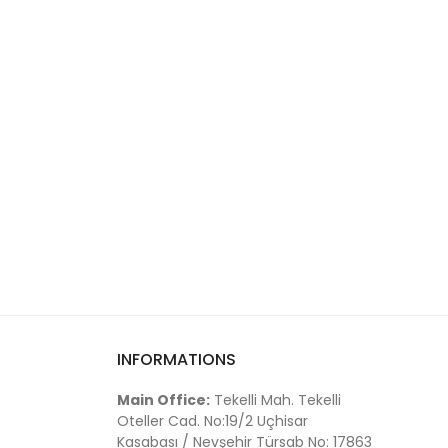
INFORMATIONS
Main Office:
Tekelli Mah. Tekelli
Oteller Cad. No:19/2 Uçhisar
Kasabası / Nevşehir Türsab No: 17863