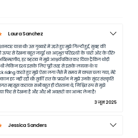
Laura Sanchez
ानदार यात्रा थी! उस गुब्बारे में उड़ते हुए मुझे गिल्टी हुई, सुबह की
ऊपर से देखना बहुत जादुई था! अद्भुत परिदृश्यों के चारों ओर के दौरे?
विस्मरणीय, हर ठहराव ने मुझे आश्चर्यचकित कर दिया! ट्रैकिंग थोड़ी
्ण थी लेकिन दृश्य इसके लिए पूरी तरह से इसके लायक थे! घ
 riding करते हुए मुझे ऐसा लगा जैसे मैं समय में वापस चला गया, मेरे
स्कान हट नहीं रही थी! तुर्की रात के प्रदर्शन ने मुझे उनके सुंदर संस्कृति
्वागत महसूस कराया! सभी बहुत ही दोस्ताना थे, निश्चित रूप से मुझे
ा फिर से देखना है और और भी अवसरों का आनंद लेना है!
3 जून 2025
Jessica Sanders