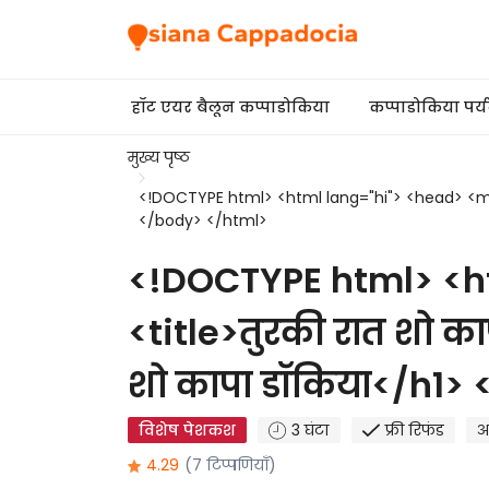
हॉट एयर बैलून कप्पाडोकिया
कप्पाडोकिया पर्
मुख्य पृष्ठ
<!DOCTYPE html> <html lang="hi"> <head> <met
</body> </html>
<!DOCTYPE html> <h
<title>तुरकी रात शो क
शो कापा डॉकिया</h1>
विशेष पेशकश
3 घंटा
फ्री रिफंड
अ
4.29
(7 टिप्पणियाँ)