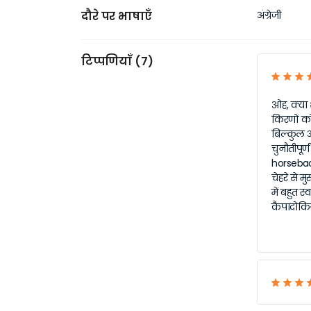
दौरे पर भाषाएँ
अंग्रेजी
टिप्पणियाँ (7)
ओह, क्या श
किरणों को 
बिल्कुल अ
चुनौतीपूर
horseback
चेहरे से मु
में बहुत स
कैपादोकिय