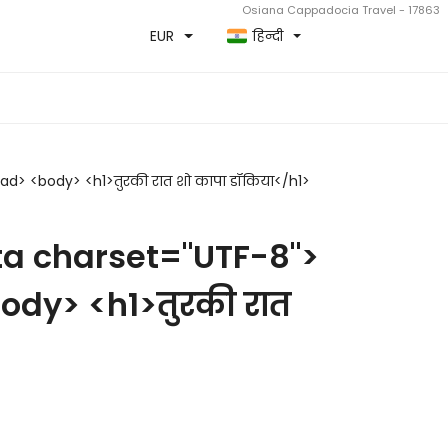
Osiana Cappadocia Travel - 17863
EUR
हिन्दी
ad> <body> <h1>तुरकी रात शो कापा डॉकिया</h1>
ta charset="UTF-8">
body> <h1>तुरकी रात