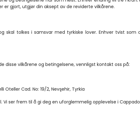
årene og betingelsene når som helst. Enhver endring vil tre i kraft
r er gjort, utgjør din aksept av de reviderte vilkårene.
skal tolkes i samsvar med tyrkiske lover. Enhver tvist som opp
 disse vilkårene og betingelsene, vennligst kontakt oss på:
lli Oteller Cad. No: 19/2, Nevşehir, Tyrkia
. Vi ser frem til å gi deg en uforglemmelig opplevelse i Cappado