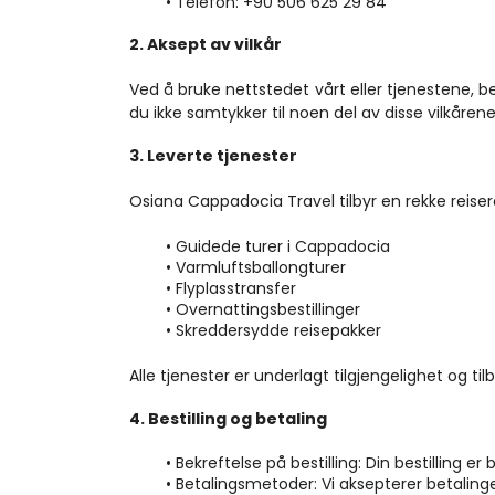
Telefon: +90 506 625 29 84
2. Aksept av vilkår
Ved å bruke nettstedet vårt eller tjenestene, b
du ikke samtykker til noen del av disse vilkåren
3. Leverte tjenester
Osiana Cappadocia Travel tilbyr en rekke reisere
Guidede turer i Cappadocia
Varmluftsballongturer
Flyplasstransfer
Overnattingsbestillinger
Skreddersydde reisepakker
Alle tjenester er underlagt tilgjengelighet og til
4. Bestilling og betaling
Bekreftelse på bestilling: Din bestilling er
Betalingsmetoder: Vi aksepterer betaling