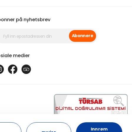
onner på nyhetsbrev
Abonnere
siale medier
17863
Innrøm
Osiana Cappadocia Travel - 17863