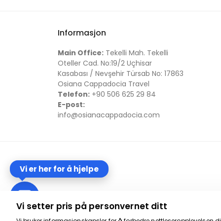
Informasjon
Main Office:
Tekelli Mah. Tekelli
Oteller Cad. No:19/2 Uçhisar
Kasabası / Nevşehir Türsab No: 17863
Osiana Cappadocia Travel
Telefon:
+90 506 625 29 84
E-post:
info@osianacappadocia.com
Vi er her for å hjelpe
Vi setter pris på personvernet ditt
Vi bruker informasjonskapsler for å forbedre nettleseropplevelsen di