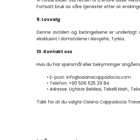
Vi forbeholder oss retten til å endre disse vilk
Fortsatt bruk av våre tjenester etter at endringe
9. Lovvalg
Denne avtalen og betingelsene er underlagt og 
eksklusivt i domstolene i Nevşehir, Tyrkia.
10. Kontakt oss
Hvis du har spørsmål eller bekymringer angående
E-post: info@osianacappadocia.com
Telefon: +90 506 625 29 84
Adresse: Uçhisar Beldesi, Tekelli Mah., Teke
Takk for at du valgte Osiana Cappadocia Travel