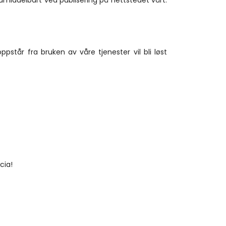
 umiddelbart ved publisering på nettstedet vårt. 
står fra bruken av våre tjenester vil bli løst 
cia!