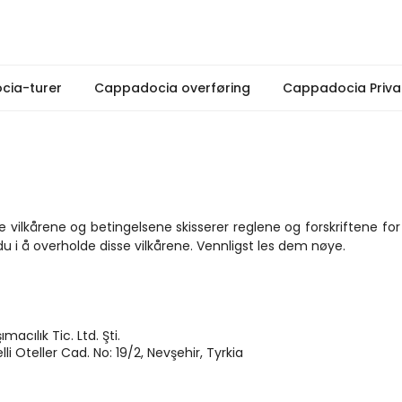
cia-turer
Cappadocia overføring
Cappadocia Priva
vilkårene og betingelsene skisserer reglene og forskriftene for 
 du i å overholde disse vilkårene. Vennligst les dem nøye.
cılık Tic. Ltd. Şti.
lli Oteller Cad. No: 19/2, Nevşehir, Tyrkia