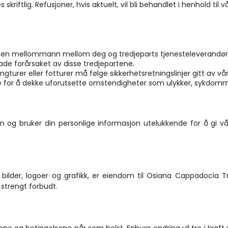
 skriftlig. Refusjoner, hvis aktuelt, vil bli behandlet i henhold til 
 mellommann mellom deg og tredjeparts tjenesteleverandører (f.
skade forårsaket av disse tredjepartene.
ngturer eller fotturer må følge sikkerhetsretningslinjer gitt av vå
e for å dekke uforutsette omstendigheter som ulykker, sykdommer
nn og bruker din personlige informasjon utelukkende for å gi våre
, bilder, logoer og grafikk, er eiendom til Osiana Cappadocia Tr
 strengt forbudt.