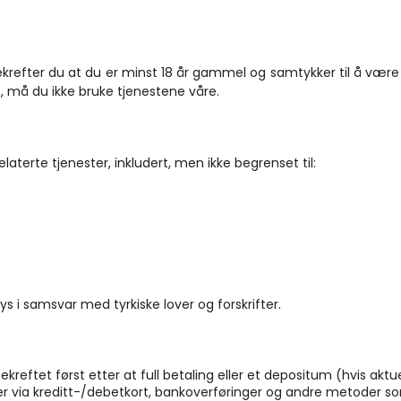
ekrefter du at du er minst 18 år gammel og samtykker til å være 
e, må du ikke bruke tjenestene våre.
laterte tjenester, inkludert, men ikke begrenset til:
bys i samsvar med tyrkiske lover og forskrifter.
 bekreftet først etter at full betaling eller et depositum (hvis aktu
er via kreditt-/debetkort, bankoverføringer og andre metoder som