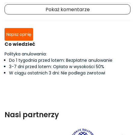
Pokaż komentarze
Jonas Peterson
Napisz opinię
Lila Waters
Co wiedzieć
Polityka anulowania:
Sara Johnson
Do 1 tygodnia przed lotem: Bezpłatne anulowanie
3-7 dni przed lotem: Opłata w wysokości 50%
W ciągu ostatnich 3 dni: Nie podlega zwrotowi
Laura M.
Laura S.
Nasi partnerzy
Kenji T.