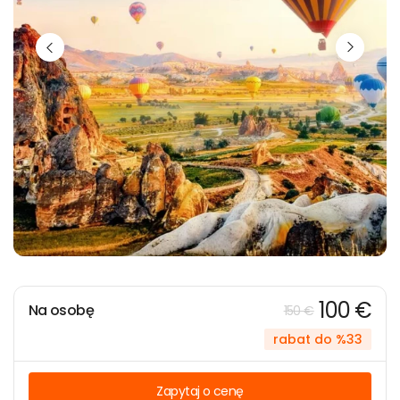
100 €
Na osobę
150 €
rabat do %33
Zapytaj o cenę