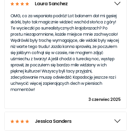
Laura Sanchez
OMG, co za wspaniała podróż! Lot balonem dał mi gęsiej
skórki, było tak magicznie widzieć wschód słońca z góry!
Te wycieczki po surrealistycznych krajobrazach? Po
prostu niezapomniane, każde miejsce mnie zachwycało!
Wędrówki były trochę wymagające, ale widoki były więcej
niż warte tego trudu! Jazda konna sprawiła, że poczułem
się jakbym cofnął się w czasie, nie mogłem zdjąć
uśmiechu z twarzy! A jeśli chodzi o turecką noc, występ
sprawił, że poczułem się bardzo mile widziany w ich
pięknej kulturze! Wszyscy byli tacy przyjaźni,
zdecydowanie muszę odwiedzić Kapadocję jeszcze raz i
uchwycić więcej zapierających dech w piersiach
momentów!
3 czerwiec 2025
Jessica Sanders