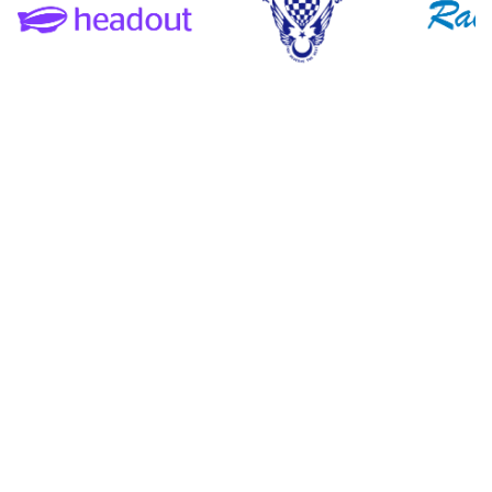
Adriana A.
Neda M.
Fernanda U.
Batuhan B.
Josselyn M.
Karen M.