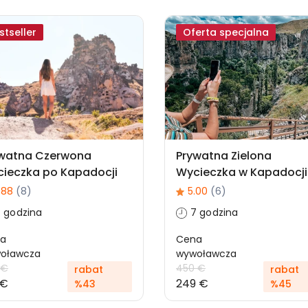
stseller
Oferta specjalna
watna Czerwona
Prywatna Zielona
ieczka po Kapadocji
Wycieczka w Kapadocji
.88
(8)
5.00
(6)
 godzina
7 godzina
a
Cena
oławcza
wywoławcza
 €
450 €
rabat
rabat
 €
249 €
%43
%45