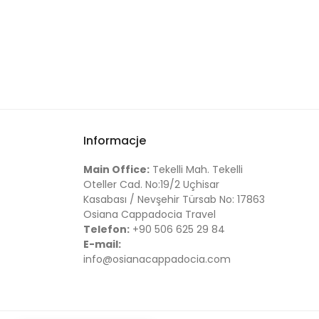
Informacje
Main Office:
Tekelli Mah. Tekelli
Oteller Cad. No:19/2 Uçhisar
Kasabası / Nevşehir Türsab No: 17863
Osiana Cappadocia Travel
Telefon:
+90 506 625 29 84
E-mail:
info@osianacappadocia.com