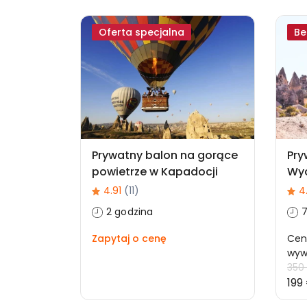
Oferta specjalna
Be
Prywatny balon na gorące
Pry
powietrze w Kapadocji
Wyc
4.91
(11)
4
2 godzina
7
Zapytaj o cenę
Cen
wyw
350
199