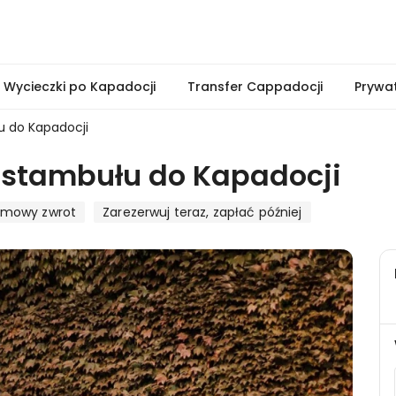
Wycieczki po Kapadocji
Transfer Cappadocji
Prywa
u do Kapadocji
 Istambułu do Kapadocji
rmowy zwrot
Zarezerwuj teraz, zapłać później