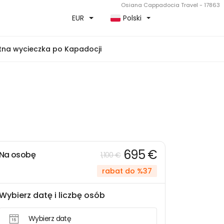
Osiana Cappadocia Travel - 17863
EUR
Polski
tna wycieczka po Kapadocji
695 €
Na osobę
1,100 €
rabat do %37
Wybierz datę i liczbę osób
Wybierz datę