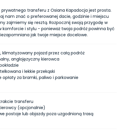
 prywatnego transferu z Osiana Kapadocja jest prosta. 
aj nam znać o preferowanej dacie, godzinie i miejscu 
 my zajmiemy się resztą. Rozpocznij swoją przygodę w 
w komforcie i stylu - ponieważ twoja podróż powinna być 
iezapomniana jak twoje miejsce docelowe.
, klimatyzowany pojazd przez całą podróż
nalny, anglojęzyczny kierowca
 pokładzie
elkowana i lekkie przekąski
e opłaty za bramki, paliwo i parkowanie
 trakcie transferu
 kierowcy (opcjonalnie)
e postoje lub objazdy poza uzgodnioną trasą