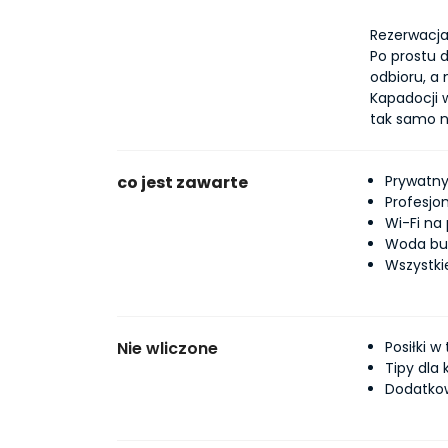
Rezerwacja
Po prostu d
odbioru, a
Kapadocji 
tak samo n
co jest zawarte
Prywatny
Profesjo
Wi-Fi na
Woda but
Wszystki
Nie wliczone
Posiłki w
Tipy dla
Dodatkow