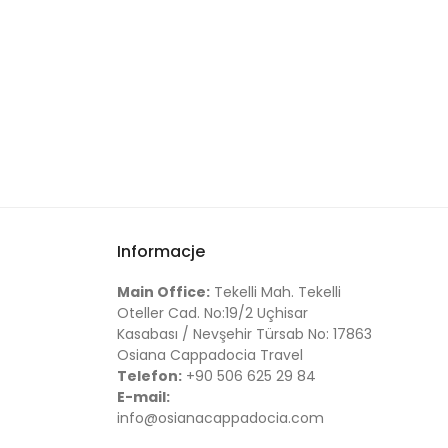
Informacje
Main Office:
Tekelli Mah. Tekelli
Oteller Cad. No:19/2 Uçhisar
Kasabası / Nevşehir Türsab No: 17863
Osiana Cappadocia Travel
Telefon:
+90 506 625 29 84
E-mail:
info@osianacappadocia.com