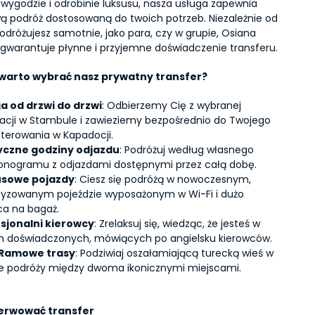
wygodzie i odrobinie luksusu, nasza usługa zapewnia 
ą podróż dostosowaną do twoich potrzeb. Niezależnie od 
odróżujesz samotnie, jako para, czy w grupie, Osiana 
gwarantuje płynne i przyjemne doświadczenie transferu.
warto wybrać nasz prywatny transfer?
a od drzwi do drzwi
: Odbierzemy Cię z wybranej 
izacji w Stambule i zawieziemy bezpośrednio do Twojego 
terowania w Kapadocji.
yczne godziny odjazdu
: Podróżuj według własnego 
nogramu z odjazdami dostępnymi przez całą dobę.
usowe pojazdy
: Ciesz się podróżą w nowoczesnym, 
tyzowanym pojeździe wyposażonym w Wi-Fi i dużo 
ca na bagaż.
sjonalni kierowcy
: Zrelaksuj się, wiedząc, że jesteś w 
h doświadczonych, mówiących po angielsku kierowców.
Ramowe trasy
: Podziwiaj oszałamiającą turecką wieś w 
ie podróży między dwoma ikonicznymi miejscami.
erwować transfer