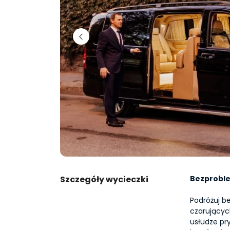
Szczegóły wycieczki
Bezproble
Podróżuj b
czarujących
usłudze pr