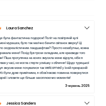
Laura Sanchez
це була фантастична подорож! Політ на повітряній кулі
ені мурашок, було так магічно бачити світанок зверху! Ці
ї по сюрреалістичним ландшафтам? Просто незабутньо, кожна
вражала мене! Похід був трохи складним, але краєвиди того
и! Піша прогулянка на конях змусила мене відчути, ніби я
ав у часі, не могла стерти усмішку з обличчя! Щодо турецької
ступ змусив мене почуватися так welcomed у їхній прекрасній
 Усі були дуже привітними, я обов'язково повинна повернутися
докії і зловити ще більше захоплюючих моментів!
3 червень 2025
Jessica Sanders