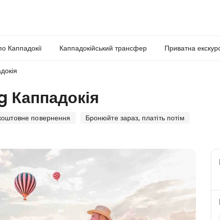
по Каппадокії
Каппадокійський трансфер
Приватна екскур
докія
g Каппадокія
коштовне повернення
Бронюйте зараз, платіть потім