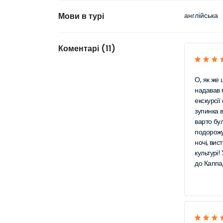
Мови в турі
англійська
Коментарі (11)
О, як же 
надавав м
екскурсі
зупинка 
варто бул
подорожув
ночі, ви
культурі!
до Каппа