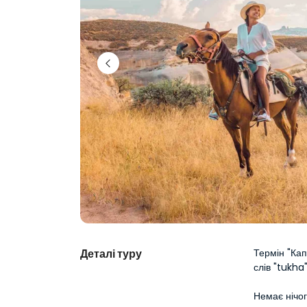
Деталі туру
Термін "Кап
слів "tukha
Немає нічог