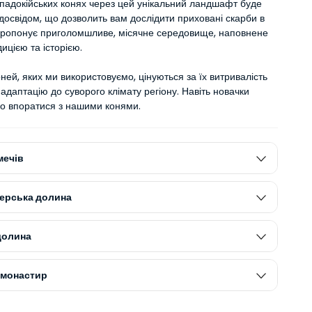
падокійських конях через цей унікальний ландшафт буде 
досвідом, що дозволить вам дослідити приховані скарби в 
 пропонує приголомшливе, місячне середовище, наповнене 
дицією та історією.
оней, яких ми використовуємо, цінуються за їх витривалість 
 адаптацію до суворого клімату регіону. Навіть новачки 
ко впоратися з нашими конями.
мечів
ерська долина
долина
 монастир