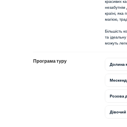
красивих ка
незабутнім 
країні, яка
магією, тра
Більшість к
та ідеальну
можуть лег
Програма туру
Долина 
Мескенд
Розова 
Дівочий