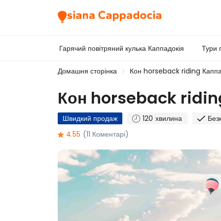
Гарячий повітряний кулька Каппадокія
Тури 
Домашня сторінка
Кон horseback riding Каппа
Кон horseback ridin
Швидкий продаж
120 хвилина
Без
4.55
(11 Коментарі)