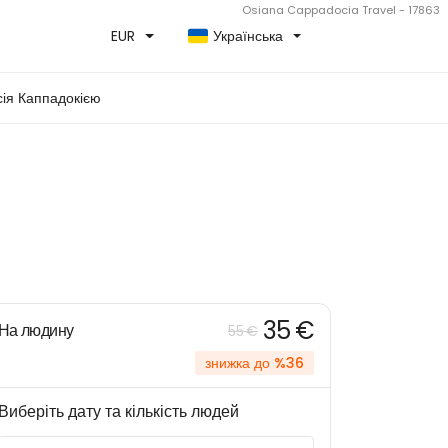
Osiana Cappadocia Travel - 17863
EUR
Українська
сія Каппадокією
35 €
На людину
55 €
знижка до %36
Виберіть дату та кількість людей