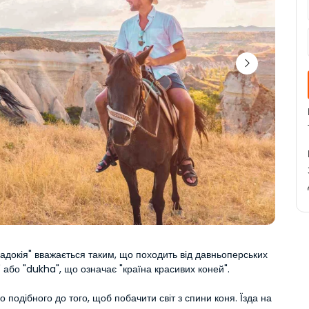
адокія" вважається таким, що походить від давньоперських 
" або "dukha", що означає "країна красивих коней".
о подібного до того, щоб побачити світ з спини коня. Їзда на 