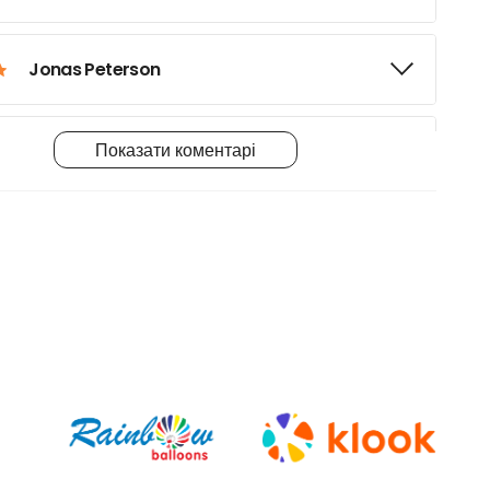
Jonas Peterson
Показати коментарі
Lila Waters
Sara Johnson
Ahmet K.
Maria L.
Maria M.