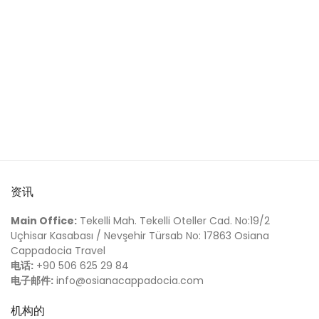
资讯
Main Office:
Tekelli Mah. Tekelli Oteller Cad. No:19/2
Uçhisar Kasabası / Nevşehir Türsab No: 17863 Osiana
Cappadocia Travel
电话:
+90 506 625 29 84
电子邮件:
info@osianacappadocia.com
机构的