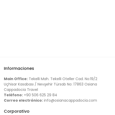
Informaciones
Main Office:
Tekelli Mah. Tekelli Oteller Cad. No:19/2
Uçhisar Kasabası / Nevşehir Türsab No: 17863 Osiana
Cappadocia Travel
Teléfono:
+90 506 625 29 84
Correo electrónico:
info@osianacappadocia.com
Corporativo