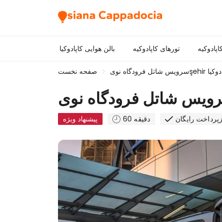
اپادوکیه
تورهای کاپادوکیه
بالن هوایی کاپادوکیا
şehir به کاپادوکیا
صفحه نخست
زپرداخت رایگان
60 دقیقه
پیشنهاد ویژه