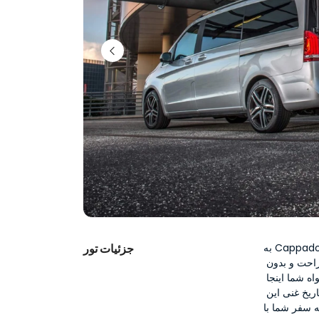
به CappadociaActivity.com خوش آمدید، جایی که سفر بی‌دردسر شما آغاز 
جزئیات تور
می‌شود! خدمات شاتل ما از فرودگاه نیوشهیر به کاپادوکیا، روشی راحت و بدون 
استرس برای رسیدن به مناظر شگفت‌انگیز کاپادوکیا ارائه می‌دهد. خواه شما اینجا 
باشید تا از دودکش‌های پری، سواری با بالن هوایی لذت ببرید، یا در تاریخ غنی این 