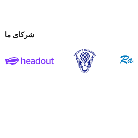
Laura Sanchez
Jessica Sanders
شرکای ما
Jonas Peterson
Lila Waters
Sara Johnson
Chole D.