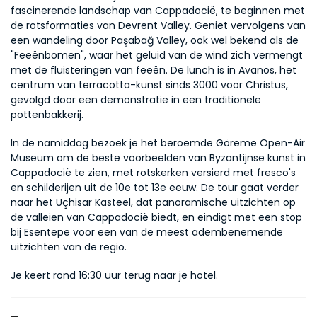
fascinerende landschap van Cappadocië, te beginnen met 
de rotsformaties van Devrent Valley. Geniet vervolgens van 
een wandeling door Paşabağ Valley, ook wel bekend als de 
"Feeënbomen", waar het geluid van de wind zich vermengt 
met de fluisteringen van feeën. De lunch is in Avanos, het 
centrum van terracotta-kunst sinds 3000 voor Christus, 
gevolgd door een demonstratie in een traditionele 
pottenbakkerij.
In de namiddag bezoek je het beroemde Göreme Open-Air 
Museum om de beste voorbeelden van Byzantijnse kunst in 
Cappadocië te zien, met rotskerken versierd met fresco's 
en schilderijen uit de 10e tot 13e eeuw. De tour gaat verder 
naar het Uçhisar Kasteel, dat panoramische uitzichten op 
de valleien van Cappadocië biedt, en eindigt met een stop 
bij Esentepe voor een van de meest adembenemende 
uitzichten van de regio.
Je keert rond 16:30 uur terug naar je hotel.