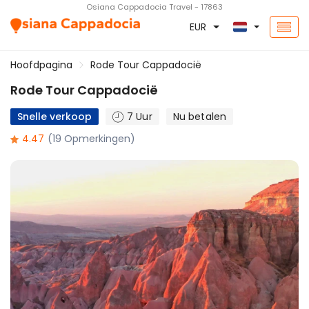
Osiana Cappadocia Travel - 17863
EUR
Hoofdpagina
Rode Tour Cappadocië
Rode Tour Cappadocië
Snelle verkoop
7 Uur
Nu betalen
4.47
(19 Opmerkingen)