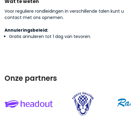
Wat te weten
Noura Al Maktum
Voor reguliere rondleidingen in verschillende talen kunt u
contact met ons opnemen.
Ana Lucía Mendoza
Annuleringsbeleid:
Gratis annuleren tot 1 dag van tevoren.
James & Eleanor Thompson
Laura Sanchez
Onze partners
Jessica Sanders
Jonas Peterson