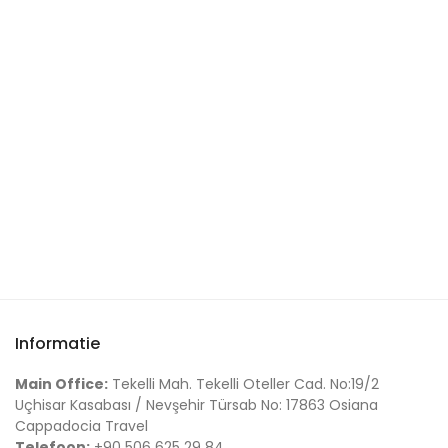
Fernanda U.
Batuhan B.
Sandra T.
Informatie
Main Office:
Tekelli Mah. Tekelli Oteller Cad. No:19/2
Uçhisar Kasabası / Nevşehir Türsab No: 17863 Osiana
Cappadocia Travel
Telefoon:
+90 506 625 29 84