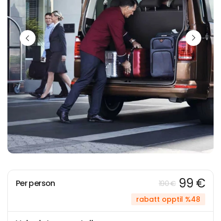
99 €
Per person
190 €
rabatt opptil %48