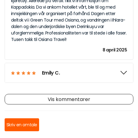
kjøretøy. Allerede på vei dit fikk vi informasjon om
Kappadokia. Da vi ankom hotellet vårt, ble til og med
innsjekkingen vår organisert på forhånd. Dagen etter
deltok vi i Green Tour med Osiana, og vandringen i Ihlara-
dalen og den underjordiske byen Derinkuyu var
uforglemmelige. Professionaliteten var til stede i alle faser.
Tusen takk til Osiana Travel!
8 april 2025
Emily C.
Vis kommentarer
Skriv en omtale