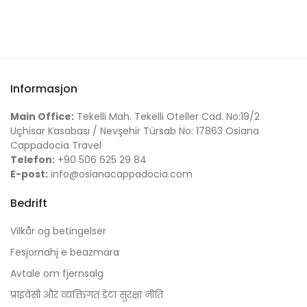
Informasjon
Main Office:
Tekelli Mah. Tekelli Oteller Cad. No:19/2
Uçhisar Kasabası / Nevşehir Türsab No: 17863 Osiana
Cappadocia Travel
Telefon:
+90 506 625 29 84
E-post:
info@osianacappadocia.com
Bedrift
Vilkår og betingelser
Fesjornahj e beazmara
Avtale om fjernsalg
प्राइवेसी और व्यक्तिगत डेटा सुरक्षा नीति