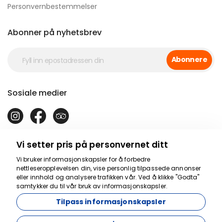
Personvernbestemmelser
Abonner på nyhetsbrev
Abonnere
Sosiale medier
Vi setter pris på personvernet ditt
Vi bruker informasjonskapsler for å forbedre
nettleseropplevelsen din, vise personlig tilpassede annonser
eller innhold og analysere trafikken vår. Ved å klikke "Godta"
samtykker du til vår bruk av informasjonskapsler.
Vi er her for å hjelpe
Tilpass informasjonskapsler
17863
Osiana Cappadocia Travel - 17863