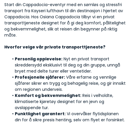
Start din Cappadocia-eventyr med en sømløs og stressfri 
transport fra Kayseri lufthavn til din destinasjon i hjertet av 
Cappadocia. Hos Osiana Cappadocia tilbyr vi en privat 
transporttjeneste designet for å gi deg komfort, pålitelighet 
og bekvemmelighet, slik at reisen din begynner på riktig 
måte.
Hvorfor velge vår private transporttjeneste?
Personlig opplevelse:
 Nyt en privat transport 
skreddersydd eksklusivt til deg og din gruppe, unngå 
bryet med delte turer eller ventetider.
Profesjonelle sjåfører:
 Våre erfarne og vennlige 
sjåfører sikrer en trygg og behagelig reise, og gir innsikt 
om regionen underveis.
Komfort og bekvemmelighet:
 Reis i velholdte, 
klimatiserte kjøretøy designet for en jevn og 
avslappende tur.
Punktlighet garantert:
 Vi overvåker flytidsplanen 
din for å sikre presis henting, selv om flyet er forsinket.