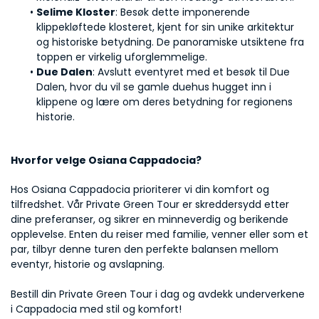
Selime Kloster
: Besøk dette imponerende 
klippekløftede klosteret, kjent for sin unike arkitektur 
og historiske betydning. De panoramiske utsiktene fra 
toppen er virkelig uforglemmelige.
Due Dalen
: Avslutt eventyret med et besøk til Due 
Dalen, hvor du vil se gamle duehus hugget inn i 
klippene og lære om deres betydning for regionens 
historie.
Hvorfor velge Osiana Cappadocia?
Hos Osiana Cappadocia prioriterer vi din komfort og 
tilfredshet. Vår Private Green Tour er skreddersydd etter 
dine preferanser, og sikrer en minneverdig og berikende 
opplevelse. Enten du reiser med familie, venner eller som et 
par, tilbyr denne turen den perfekte balansen mellom 
eventyr, historie og avslapning.
Bestill din Private Green Tour i dag og avdekk underverkene 
i Cappadocia med stil og komfort!