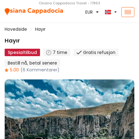
Osiana Cappadocia Travel - 17863
EUR
Hovedside
Hayır
Hayır
Spesialtilbud
7 time
Gratis refusjon
Bestill nå, betal senere
5.00
(6 Kommentarer)