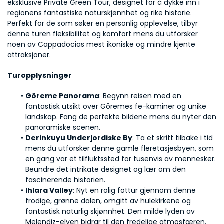
eksklusive Private Green Tour, designet for å dykke inn i 
regionens fantastiske naturskjønnhet og rike historie. 
Perfekt for de som søker en personlig opplevelse, tilbyr 
denne turen fleksibilitet og komfort mens du utforsker 
noen av Cappadocias mest ikoniske og mindre kjente 
attraksjoner.
Turopplysninger
Göreme Panorama
: Begynn reisen med en 
fantastisk utsikt over Göremes fe-kaminer og unike 
landskap. Fang de perfekte bildene mens du nyter den 
panoramiske scenen.
Derinkuyu Underjordiske By
: Ta et skritt tilbake i tid 
mens du utforsker denne gamle fleretasjesbyen, som 
en gang var et tilfluktssted for tusenvis av mennesker. 
Beundre det intrikate designet og lær om den 
fascinerende historien.
Ihlara Valley
: Nyt en rolig fottur gjennom denne 
frodige, grønne dalen, omgitt av hulekirkene og 
fantastisk naturlig skjønnhet. Den milde lyden av 
Melendiz-elven bidrar til den fredelige atmosfæren.