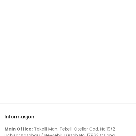
Informasjon
Main Office:
Tekelli Mah. Tekelli Oteller Cad. No:19/2
Uçhisar Kasabası / Nevşehir Türsab No: 17863 Osiana