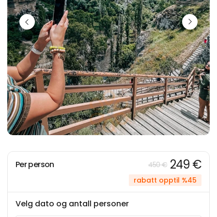
249 €
Per person
450 €
rabatt opptil %45
Velg dato og antall personer