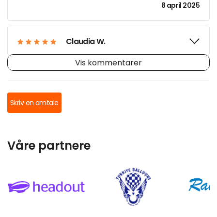
8 april 2025
Claudia W.
Vis kommentarer
Javier M.
Skriv en omtale
Emily C.
Våre partnere
Maria P.
Ahmet K.