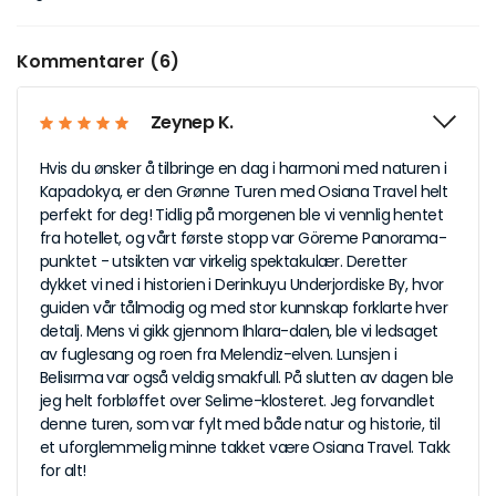
Kommentarer (6)
Zeynep K.
Hvis du ønsker å tilbringe en dag i harmoni med naturen i
Kapadokya, er den Grønne Turen med Osiana Travel helt
perfekt for deg! Tidlig på morgenen ble vi vennlig hentet
fra hotellet, og vårt første stopp var Göreme Panorama-
punktet - utsikten var virkelig spektakulær. Deretter
dykket vi ned i historien i Derinkuyu Underjordiske By, hvor
guiden vår tålmodig og med stor kunnskap forklarte hver
detalj. Mens vi gikk gjennom Ihlara-dalen, ble vi ledsaget
av fuglesang og roen fra Melendiz-elven. Lunsjen i
Belisırma var også veldig smakfull. På slutten av dagen ble
jeg helt forbløffet over Selime-klosteret. Jeg forvandlet
denne turen, som var fylt med både natur og historie, til
et uforglemmelig minne takket være Osiana Travel. Takk
for alt!