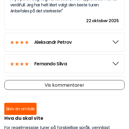
verdifull. Jeg har helt klart valgt den beste turen.
Anbefales på det sterkeste!"
22 oktober 2025
Aleksandr Petrov
Fernando Silva
Vis kommentarer
Sakura Tanaka
Noura Al Maktum
Skriv en omtale
Hva du skal vite
For regelmessige turer på forskjellige språk, vennligst
Ana Lucía Mendoza