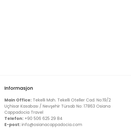
Batuhan B.
Sandra T.
Informasjon
Main Office:
Tekelli Mah. Tekelli Oteller Cad. No:19/2
Uçhisar Kasabası / Nevşehir Türsab No: 17863 Osiana
Cappadocia Travel
Telefon:
+90 506 625 29 84
E-post:
info@osianacappadocia.com