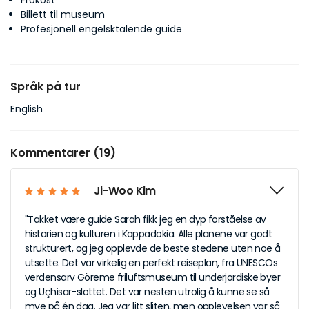
Frokost
Billett til museum
Profesjonell engelsktalende guide
Språk på tur
English
Kommentarer (19)
Ji-Woo Kim
"Takket være guide Sarah fikk jeg en dyp forståelse av
historien og kulturen i Kappadokia. Alle planene var godt
strukturert, og jeg opplevde de beste stedene uten noe å
utsette. Det var virkelig en perfekt reiseplan, fra UNESCOs
verdensarv Göreme friluftsmuseum til underjordiske byer
og Uçhisar-slottet. Det var nesten utrolig å kunne se så
mye på én dag. Jeg var litt sliten, men opplevelsen var så