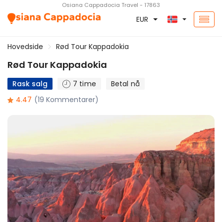
Osiana Cappadocia Travel - 17863
EUR
Hovedside
Rød Tour Kappadokia
Rød Tour Kappadokia
Rask salg
7 time
Betal nå
4.47
(19 Kommentarer)