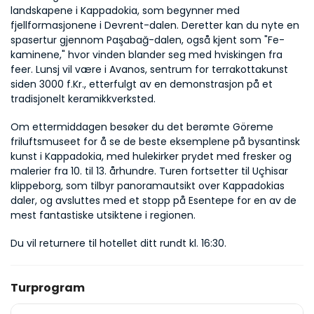
landskapene i Kappadokia, som begynner med 
fjellformasjonene i Devrent-dalen. Deretter kan du nyte en 
spasertur gjennom Paşabağ-dalen, også kjent som "Fe-
kaminene," hvor vinden blander seg med hviskingen fra 
feer. Lunsj vil være i Avanos, sentrum for terrakottakunst 
siden 3000 f.Kr., etterfulgt av en demonstrasjon på et 
tradisjonelt keramikkverksted.
Om ettermiddagen besøker du det berømte Göreme 
friluftsmuseet for å se de beste eksemplene på bysantinsk 
kunst i Kappadokia, med hulekirker prydet med fresker og 
malerier fra 10. til 13. århundre. Turen fortsetter til Uçhisar 
klippeborg, som tilbyr panoramautsikt over Kappadokias 
daler, og avsluttes med et stopp på Esentepe for en av de 
mest fantastiske utsiktene i regionen.
Du vil returnere til hotellet ditt rundt kl. 16:30.
Turprogram