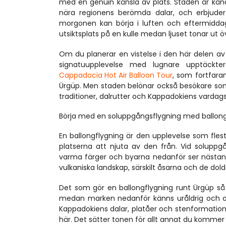
med en genuin känsla av plats. Staden är känd f
nära regionens berömda dalar, och erbjuder
morgonen kan börja i luften och eftermiddagen 
utsiktsplats på en kulle medan ljuset tonar ut ö
Om du planerar en vistelse i den här delen av
signatuupplevelse med lugnare upptäckte
Cappadocia Hot Air Balloon Tour
, som fortfara
Ürgüp. Men staden belönar också besökare som vi
traditioner, dalrutter och Kappadokiens vardag
Börja med en soluppgångsflygning med ballon
En ballongflygning är den upplevelse som fle
platserna att njuta av den från. Vid soluppg
varma färger och byarna nedanför ser nästan t
vulkaniska landskap, särskilt åsarna och de dol
Det som gör en ballongflygning runt Ürgüp så s
medan marken nedanför känns uråldrig och orörl
Kappadokiens dalar, platåer och stenformatione
här. Det sätter tonen för allt annat du kommer