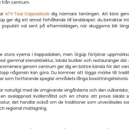
a från centrum.
ar 
ATV Tour Cappadocia
 dig närmare terrängen. Att köra gen
 ger dig ett annat förhållande till landskapet: du betraktar int
populärt val sent på eftermiddagen, när skuggorna blir läng
ga de stora vyerna i Kappadokien, men Ürgüp förtjänar uppmärks
d gammal stenarkitektur, lokala butiker och restauranger där 
t promenera genom centrum ger dig en bättre känsla för det vard
topp någonsin kan göra. Du kommer att lägga märke till traditi
ar som fortfarande speglar områdets långa bosättningshistoria.
assar naturligt med de omgivande vingårdarna och den vulkaniska j
 en avslappnad kvällsmåltid och en chans att prova lokala s
atur; det handlar också om de traditioner som utvecklades so
och regional matlagning.