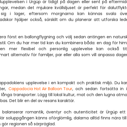
upplevelsen i Ürgüp är tidigt på dagen eller sent på eftermid
gar, medan det mjukare kvällsljuset är perfekt för dalutflykt
klä sig i lager, eftersom morgnarna kan kännas svala äve
kor hjälper också, särskilt om du planerar att utforska leder
tera först en ballongflygning och välj sedan antingen en natursk
estil. Om du har mer tid kan du kombinera båda: en dag för himl
en mer flexibel och personlig upplevelse kan också tit
smart alternativ för familjer, par eller alla som vill anpassa dagen
appadokiens upplevelse i en kompakt och praktisk miljö. Du kan
er, 
Cappadocia Hot Air Balloon Tour
, och sedan fortsätta in i 
 långa transporter. Lägg till lokal kultur, mat och den lugna atmo
bas. Det blir en del av resans karaktär.
balanserar romantik, äventyr och autenticitet är Ürgüp ett
är soluppgången känns oförglömlig, dalarna alltid finns nära till
 gör regionen så särpräglad.