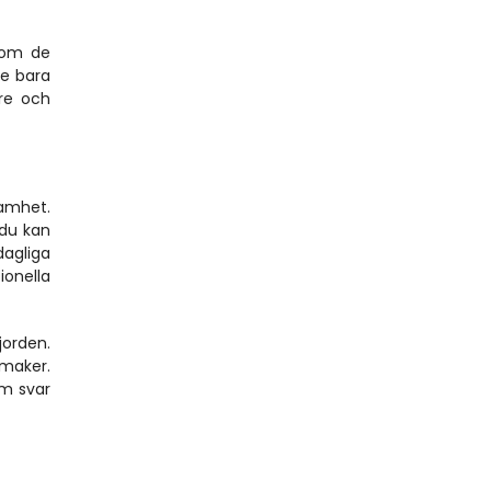
om de 
e bara 
re och 
amhet. 
du kan 
agliga 
onella 
orden. 
maker. 
m svar 