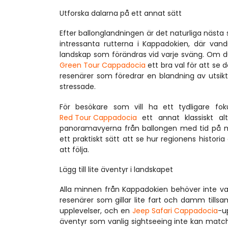
Utforska dalarna på ett annat sätt
Efter ballonglandningen är det naturliga nästa s
intressanta rutterna i Kappadokien, där vandr
landskap som förändras vid varje sväng. Om du
Green Tour Cappadocia
 ett bra val för att se
resenärer som föredrar en blandning av utsikts
stressade.
För besökare som vill ha ett tydligare f
Red Tour Cappadocia
 ett annat klassiskt al
panoramavyerna från ballongen med tid på m
ett praktiskt sätt att se hur regionens histor
att följa.
Lägg till lite äventyr i landskapet
Alla minnen från Kappadokien behöver inte va
resenärer som gillar lite fart och damm till
upplevelser, och en 
Jeep Safari Cappadocia
-u
äventyr som vanlig sightseeing inte kan matcha