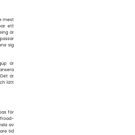
e mest 
ar ett 
ing är 
passar 
na sig 
güp är 
ansera 
et är 
h lätt 
as för 
ffroad-
sla av 
re tid 