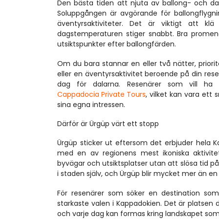
Den bästa tiden att njuta av ballong- och dal
Soluppgången är avgörande för ballongflygnin
äventyrsaktiviteter. Det är viktigt att 
dagstemperaturen stiger snabbt. Bra promenads
utsiktspunkter efter ballongfärden.
Om du bara stannar en eller två nätter, priori
eller en äventyrsaktivitet beroende på din res
dag för dalarna. Resenärer som vill ha 
Cappadocia Private Tours
, vilket kan vara ett 
sina egna intressen.
Därför är Ürgüp värt ett stopp
Ürgüp sticker ut eftersom det erbjuder hela K
med en av regionens mest ikoniska aktivitet
byvägar och utsiktsplatser utan att slösa tid på
i staden själv, och Ürgüp blir mycket mer än en 
För resenärer som söker en destination som 
starkaste valen i Kappadokien. Det är platsen d
och varje dag kan formas kring landskapet som