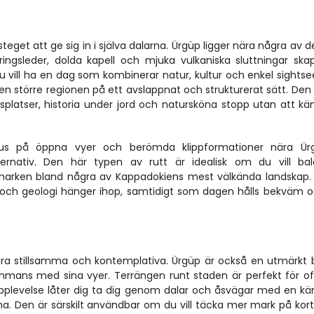
teget att ge sig in i själva dalarna. Ürgüp ligger nära några av d
ingsleder, dolda kapell och mjuka vulkaniska sluttningar skap
 vill ha en dag som kombinerar natur, kultur och enkel sightsee
 den större regionen på ett avslappnat och strukturerat sätt. Den 
platser, historia under jord och natursköna stopp utan att kän
okus på öppna vyer och berömda klippformationer nära Ür
ternativ. Den här typen av rutt är idealisk om du vill bal
arken bland några av Kappadokiens mest välkända landskap. D
ia och geologi hänger ihop, samtidigt som dagen hålls bekväm oc
ra stillsamma och kontemplativa. Ürgüp är också en utmärkt b
sammans med sina vyer. Terrängen runt staden är perfekt för o
pplevelse låter dig ta dig genom dalar och åsvägar med en kän
. Den är särskilt användbar om du vill täcka mer mark på korta