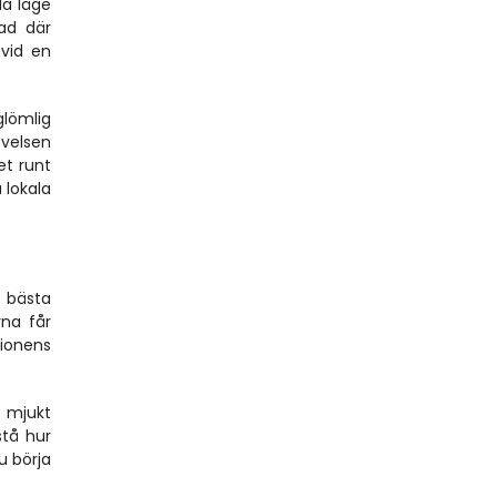
a läge 
d där 
vid en 
lömlig 
elsen 
t runt 
lokala 
 bästa 
na får 
ionens 
 mjukt 
tå hur 
 börja 