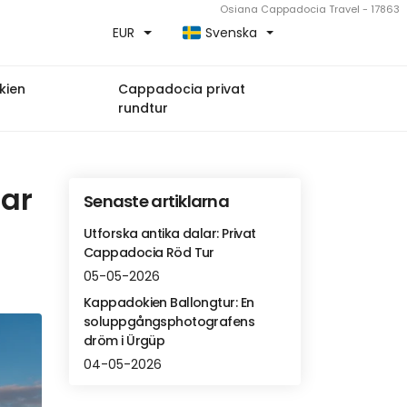
Osiana Cappadocia Travel - 17863
EUR
Svenska
kien
Cappadocia privat
rundtur
gar
Senaste artiklarna
Utforska antika dalar: Privat
Cappadocia Röd Tur
05-05-2026
Kappadokien Ballongtur: En
soluppgångsphotografens
dröm i Ürgüp
04-05-2026