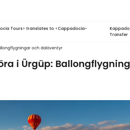
cia Tours> translates to <Cappadocia-
Kappado
Transfer
allongflygningar och daläventyr
öra i Ürgüp: Ballongflygnin