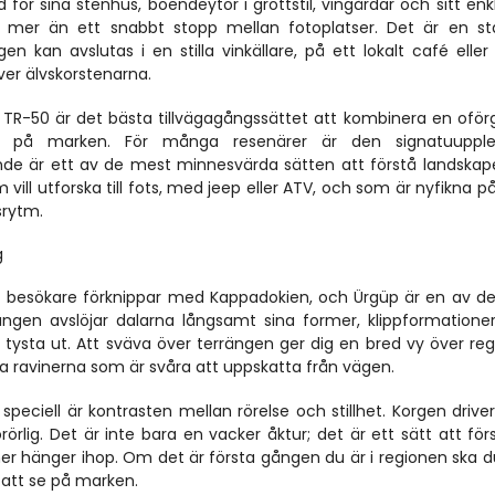
ör sina stenhus, boendeytor i grottstil, vingårdar och sitt enkl
 mer än ett snabbt stopp mellan fotoplatser. Det är en sta
kan avslutas i en stilla vinkällare, på ett lokalt café eller 
ver älvskorstenarna.
 TR-50 är det bästa tillvägagångssättet att kombinera en oförg
r på marken. För många resenärer är den signatuupplev
nde är ett av de mest minnesvärda sätten att förstå landskape
ll utforska till fots, med jeep eller ATV, och som är nyfikna på 
srytm.
g
st besökare förknippar med Kappadokien, och Ürgüp är en av de
ången avslöjar dalarna långsamt sina former, klippformationer
ysta ut. Att sväva över terrängen ger dig en bred vy över reg
da ravinerna som är svåra att uppskatta från vägen.
peciell är kontrasten mellan rörelse och stillhet. Korgen driver
ig. Det är inte bara en vacker åktur; det är ett sätt att förs
r hänger ihop. Om det är första gången du är i regionen ska du
 att se på marken.