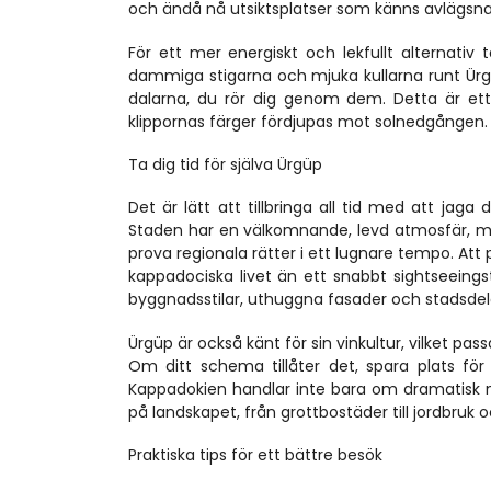
och ändå nå utsiktsplatser som känns avlägsn
För ett mer energiskt och lekfullt alternativ t
dammiga stigarna och mjuka kullarna runt Ürgüp
dalarna, du rör dig genom dem. Detta är ett 
klippornas färger fördjupas mot solnedgången.
Ta dig tid för själva Ürgüp
Det är lätt att tillbringa all tid med att ja
Staden har en välkomnande, levd atmosfär, me
prova regionala rätter i ett lugnare tempo. At
kappadociska livet än ett snabbt sightseeings
byggnadsstilar, uthuggna fasader och stadsdel
Ürgüp är också känt för sin vinkultur, vilket p
Om ditt schema tillåter det, spara plats för
Kappadokien handlar inte bara om dramatisk n
på landskapet, från grottbostäder till jordbruk 
Praktiska tips för ett bättre besök