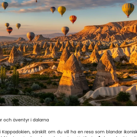
ar och äventyr i dalarna
appadokien, särskilt om du vill ha en resa som blandar ikonisk