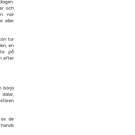
dagen. 
er och 
n när 
 eller 
ön tur 
en, en 
ta på 
 efter 
 börja 
dalar, 
sfären 
 av de 
 hands 