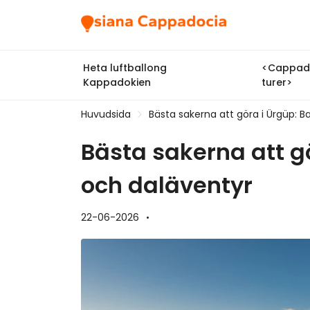
Heta luftballong
<Cappado
Kappadokien
turer>
Huvudsida
Bästa sakerna att göra i Ürgüp: B
Bästa sakerna att g
och daläventyr
22-06-2026