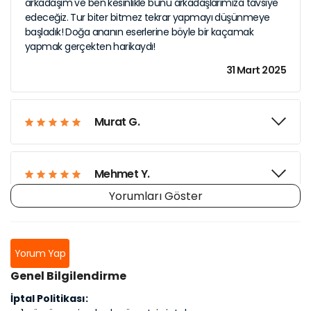
arkadaşım ve ben kesinlikle bunu arkadaşlarımıza tavsiye
edeceğiz. Tur biter bitmez tekrar yapmayı düşünmeye
başladık! Doğa ananın eserlerine böyle bir kaçamak
yapmak gerçekten harikaydı!
31 Mart 2025
Murat G.
Mehmet Y.
Yorumları Göster
Ahmet K.
Yorum Yap
Genel Bilgilendirme
Laura S.
İptal Politikası: