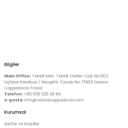
Bilgiler
Main Office:
Tekelli Mah. Tekelli Oteller Cad. No:19/2
Uçhisar Kasabası / Nevşehir Türsab No: 17863 Osiana
Cappadocia Travel
Telefon:
+90 506 625 29 84
e-posta:
info@osianacappadocia.com
Kurumsal
Şartlar ve Koşullar