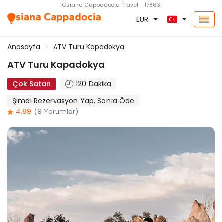
Osiana Cappadocia Travel - 17863
EUR
Anasayfa
ATV Turu Kapadokya
ATV Turu Kapadokya
Çok Satan
120 Dakika
Şimdi Rezervasyon Yap, Sonra Öde
4.89
(9 Yorumlar)