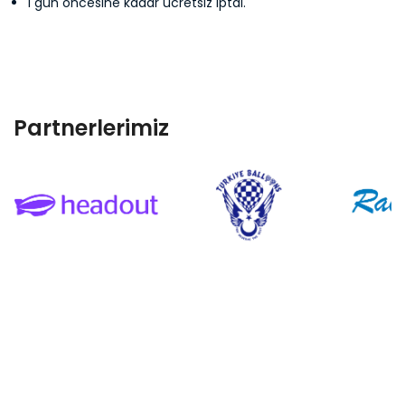
1 gün öncesine kadar ücretsiz iptal.
Maria M.
Fernanda U.
Partnerlerimiz
Batuhan B.
Karen M.