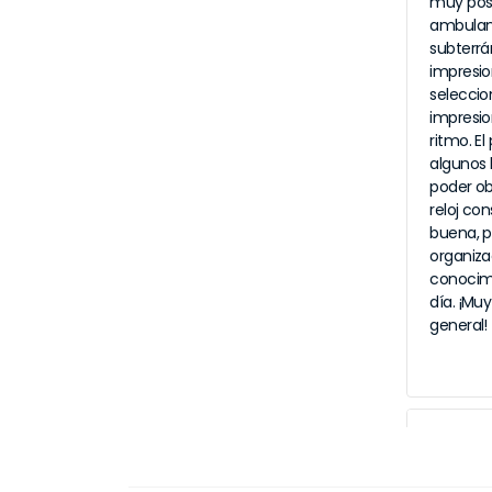
muy posi
ambulant
subterrán
impresio
seleccio
impresio
ritmo. E
algunos 
poder ob
reloj co
buena, pe
organiza
conocimo
día. ¡Mu
general!