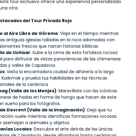
 este tour exclusivo ofrece una experiencia personalizada 
na otra.
stacados del Tour Privado Rojo
 al Aire Libre de Göreme
: Viaja en el tiempo mientras 
as antiguas iglesias talladas en la roca adornadas con 
ionantes frescos que narran historias bíblicas.
llo de Uchisar
: Sube a la cima de esta fortaleza rocosa 
al para disfrutar de vistas panorámicas de las chimeneas 
das y valles de Capadocia.
os
: Visita la encantadora ciudad de alfarería a lo largo 
o Kızılırmak y prueba tus habilidades en las técnicas 
cionales de la cerámica.
ag (Valle de los Monjes)
: Maravíllate con las icónicas 
neas de hadas en forma de hongo que hacen de este 
un sueño para los fotógrafos.
 de Devrent (Valle de la Imaginación)
: Deja que tu 
nación vuele mientras identificas formaciones rocosas 
e asemejan a animales y objetos.
anías Locales
: Descubre el arte detrás de las únicas 
anías de Capadocia, desde alfombras hasta cerámicas, 