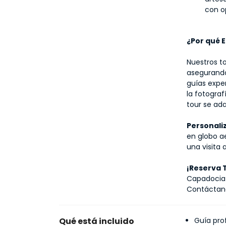
con o
¿Por qué 
Nuestros to
asegurando
guías exper
la fotogra
tour se ad
Personali
en globo ae
una visita
¡Reserva 
Capadocia 
Contáctano
Qué está incluido
Guía pro