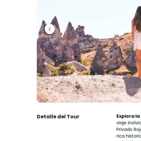
Detalle del Tour
Explora l
viaje inolv
Privado Ro
rica histor