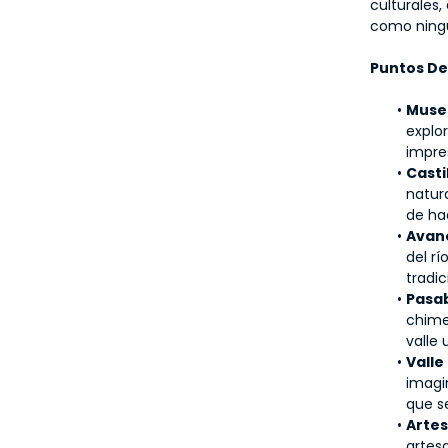
culturales,
como ningu
Puntos De
Museo
explor
impres
Casti
natur
de ha
Avan
del rí
tradi
Pasab
chime
valle 
Valle
imagi
que s
Artes
artes