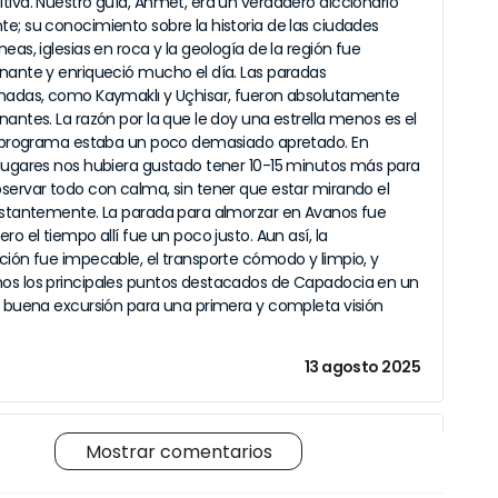
tiva. Nuestro guía, Ahmet, era un verdadero diccionario
e; su conocimiento sobre la historia de las ciudades
eas, iglesias en roca y la geología de la región fue
nante y enriqueció mucho el día. Las paradas
nadas, como Kaymaklı y Uçhisar, fueron absolutamente
nantes. La razón por la que le doy una estrella menos es el
l programa estaba un poco demasiado apretado. En
lugares nos hubiera gustado tener 10-15 minutos más para
servar todo con calma, sin tener que estar mirando el
nstantemente. La parada para almorzar en Avanos fue
ro el tiempo allí fue un poco justo. Aun así, la
ción fue impecable, el transporte cómodo y limpio, y
s los principales puntos destacados de Capadocia en un
y buena excursión para una primera y completa visión
13 agosto 2025
Michael & Anna
Mostrar comentarios