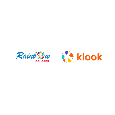
Daniel F.
Isabel R.
Emily C.
Angelza L.
Maria P.
Ahmet K.