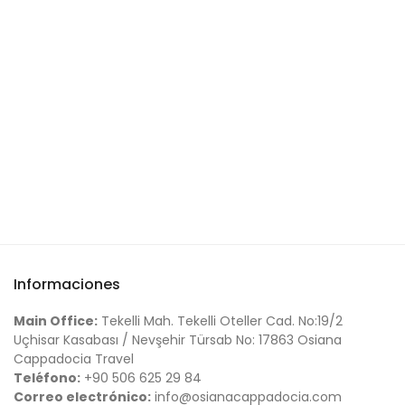
Informaciones
Main Office:
Tekelli Mah. Tekelli Oteller Cad. No:19/2
Uçhisar Kasabası / Nevşehir Türsab No: 17863 Osiana
Cappadocia Travel
Teléfono:
+90 506 625 29 84
Correo electrónico:
info@osianacappadocia.com