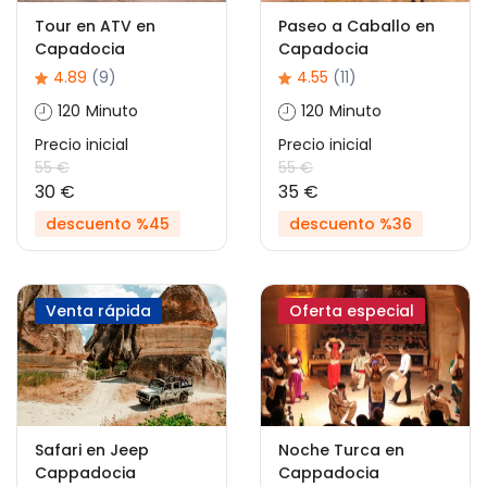
Tour en ATV en
Paseo a Caballo en
Capadocia
Capadocia
4.89
(9)
4.55
(11)
120 Minuto
120 Minuto
Precio inicial
Precio inicial
55 €
55 €
30 €
35 €
descuento %45
descuento %36
Venta rápida
Oferta especial
Safari en Jeep
Noche Turca en
Cappadocia
Cappadocia