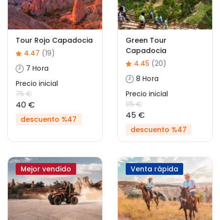
Tour Rojo Capadocia
Green Tour
Capadocia
4.47
(19)
4.45
(20)
7 Hora
8 Hora
Precio inicial
75 €
Precio inicial
40 €
85 €
45 €
descuento %47
descuento %47
Mejor vendido
Venta rápida