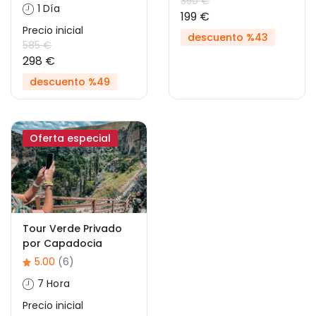
350 €
1 Día
199 €
Precio inicial
descuento %43
585 €
298 €
descuento %49
Oferta especial
Tour Verde Privado
por Capadocia
5.00
(6)
7 Hora
Precio inicial