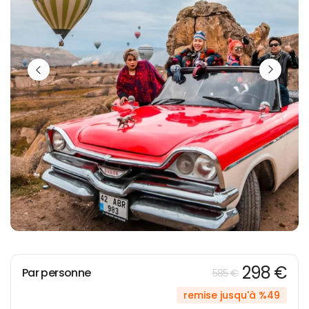
298 €
Par personne
585 €
remise jusqu'à %49