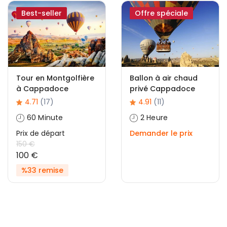
Best-seller
Offre spéciale
Tour en Montgolfière
Ballon à air chaud
à Cappadoce
privé Cappadoce
4.71
(17)
4.91
(11)
60 Minute
2 Heure
Prix ​​de départ
Demander le prix
150 €
100 €
%33 remise