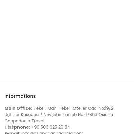
Informations
Main Office:
Tekelli Mah. Tekelli Oteller Cad. No:19/2
Uçhisar Kasabası / Nevşehir Türsab No: 17863 Osiana
Cappadocia Travel
Téléphone:
+90 506 625 29 84
E-mail:
info@osianacappadocia.com