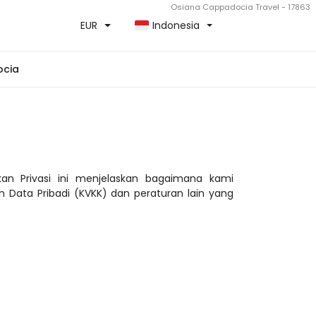
Osiana Cappadocia Travel - 17863
EUR
Indonesia
ocia
an Privasi ini menjelaskan bagaimana kami 
ata Pribadi (KVKK) dan peraturan lain yang 