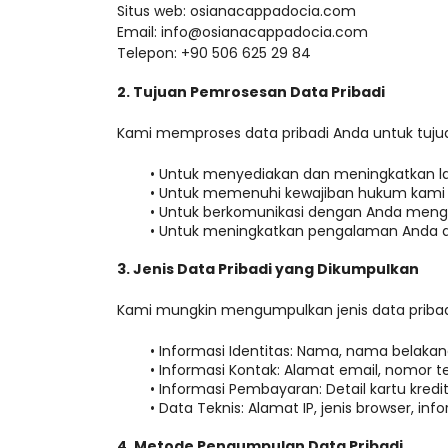
Situs web: osianacappadocia.com
Email: info@osianacappadocia.com
Telepon: +90 506 625 29 84
2. Tujuan Pemrosesan Data Pribadi
Kami memproses data pribadi Anda untuk tujua
Untuk menyediakan dan meningkatkan lay
Untuk memenuhi kewajiban hukum kami 
Untuk berkomunikasi dengan Anda mengen
Untuk meningkatkan pengalaman Anda de
3. Jenis Data Pribadi yang Dikumpulkan
Kami mungkin mengumpulkan jenis data pribadi
Informasi Identitas: Nama, nama belakang,
Informasi Kontak: Alamat email, nomor t
Informasi Pembayaran: Detail kartu kredi
Data Teknis: Alamat IP, jenis browser, inf
4. Metode Pengumpulan Data Pribadi