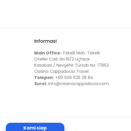
Informasi
Main Office:
Tekelli Mah. Tekelli
Oteller Cad. No:19/2 Uçhisar
Kasabası / Nevşehir Türsab No: 17863
Osiana Cappadocia Travel
Telepon:
+90 506 625 29 84
Surel:
info@osianacappadocia.com
Kami siap