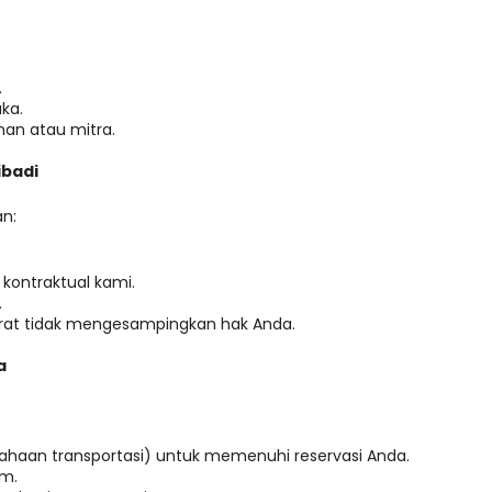
.
ka.
anan atau mitra.
ibadi
n:
kontraktual kami.
.
arat tidak mengesampingkan hak Anda.
a
sahaan transportasi) untuk memenuhi reservasi Anda.
um.