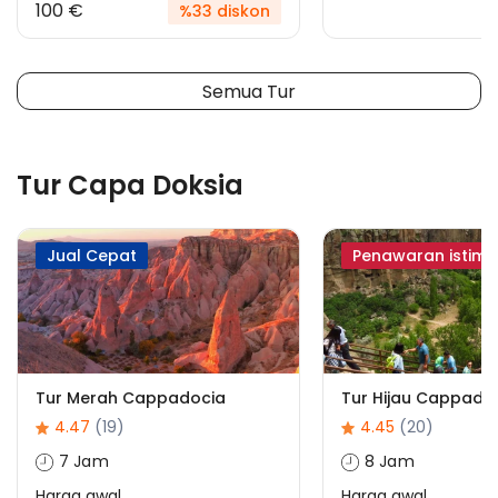
100 €
%33 diskon
Semua Tur
Tur Capa Doksia
Jual Cepat
Penawaran istim
Tur Merah Cappadocia
Tur Hijau Cappado
4.47
(19)
4.45
(20)
7 Jam
8 Jam
Harga awal
Harga awal