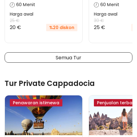
60 Menit
60 Menit
Harga awal
Harga awal
25 €
30 €
20 €
25 €
%20 diskon
%
Semua Tur
Tur Private Cappadocia
Penawaran istimewa
Penjualan terbaik