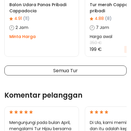
Balon Udara Panas Pribadi
Tur merah Cappad
Cappadocia
pribadi
4.91
(11)
4.88
(8)
2 Jam
7 Jam
Minta Harga
Harga awal
350 €
199 €
%
Semua Tur
Komentar pelanggan
Mengunjungi pada bulan April,
Di Ula, kami memilih
mengalami Tur Hijau bersama
dan itu adalah kep