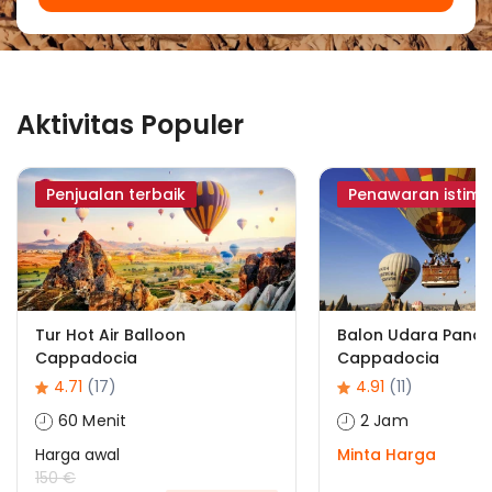
Aktivitas Populer
Penjualan terbaik
Penawaran istim
Tur Hot Air Balloon
Balon Udara Panas 
Cappadocia
Cappadocia
4.71
(17)
4.91
(11)
60 Menit
2 Jam
Harga awal
Minta Harga
150 €