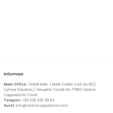
Informasi
Main Office:
Tekelli Mah. Tekelli Oteller Cad. No:19/2
Uçhisar Kasabası / Nevşehir Türsab No: 17863 Osiana
Cappadocia Travel
Telepon:
+90 506 625 29 84
Surel:
info@osianacappadocia.com