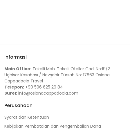
Informasi
Main Office:
Tekelli Mah. Tekelli Oteller Cad. No:19/2
Uçhisar Kasabası / Nevşehir Türsab No: 17863 Osiana
Cappadocia Travel
Telepon:
+90 506 625 29 84
Surel:
info@osianacappadocia.com
Perusahaan
Syarat dan Ketentuan
Kebijakan Pembatalan dan Pengembalian Dana