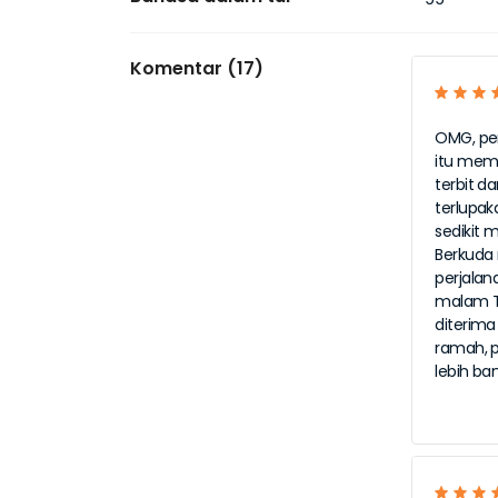
Komentar (17)
OMG, per
itu memb
terbit da
terlupa
sedikit 
Berkuda
perjalan
malam T
diterim
ramah, 
lebih b