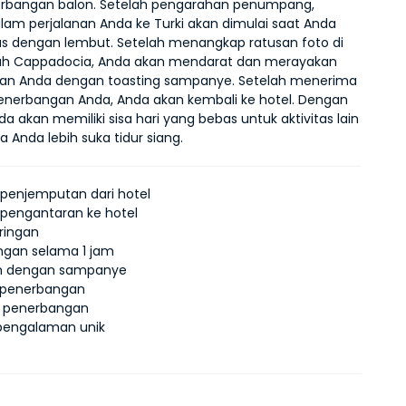
rbangan balon. Setelah pengarahan penumpang, 
m perjalanan Anda ke Turki akan dimulai saat Anda 
as dengan lembut. Setelah menangkap ratusan foto di 
ah Cappadocia, Anda akan mendarat dan merayakan 
an Anda dengan toasting sampanye. Setelah menerima 
 penerbangan Anda, Anda akan kembali ke hotel. Dengan 
nda akan memiliki sisa hari yang bebas untuk aktivitas lain
ka Anda lebih suka tidur siang.
penjemputan dari hotel
pengantaran ke hotel
ringan
ngan selama 1 jam
n dengan sampanye
i penerbangan
at penerbangan
pengalaman unik