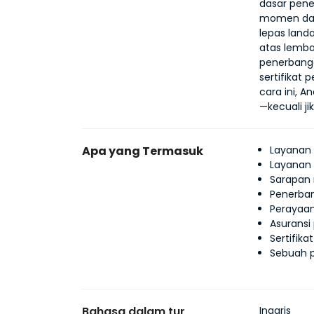
dasar pene
momen dala
lepas land
atas lemb
penerbang
sertifikat
cara ini, A
—kecuali ji
Apa yang Termasuk
Layanan 
Layanan 
Sarapan 
Penerba
Perayaa
Asurans
Sertifik
Sebuah 
Bahasa dalam tur
Inggris