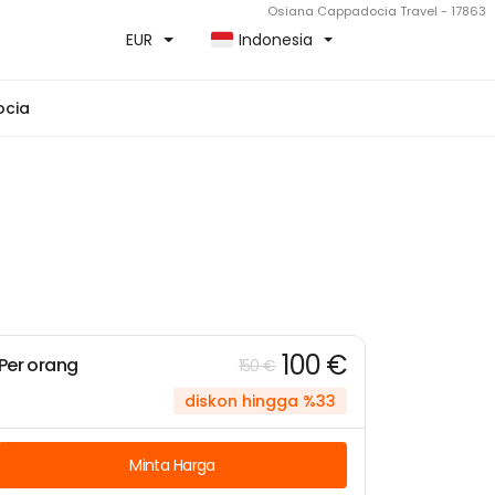
Osiana Cappadocia Travel - 17863
EUR
Indonesia
ocia
100 €
Per orang
150 €
diskon hingga %33
Minta Harga