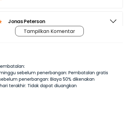
Jonas Peterson
Tampilkan Komentar
Lila Waters
Pembatalan:
Sara Johnson
 minggu sebelum penerbangan: Pembatalan gratis
 sebelum penerbangan: Biaya 50% dikenakan
hari terakhir: Tidak dapat diuangkan
Laura M.
Laura S.
Kenji T.