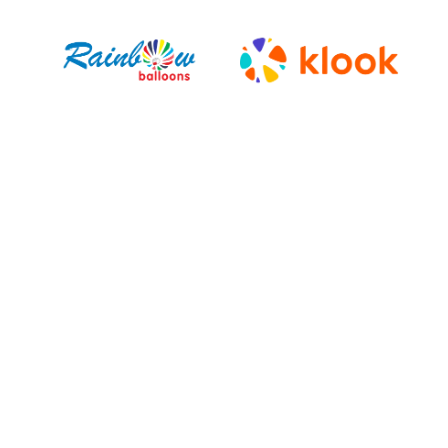
Adriana A.
Neda M.
Fernanda U.
Batuhan B.
Josselyn M.
Karen M.