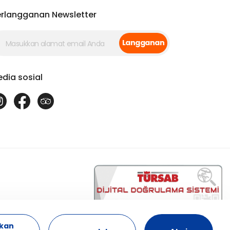
rlangganan Newsletter
Langganan
dia sosial
17863
ikan
Osiana Cappadocia Travel - 17863