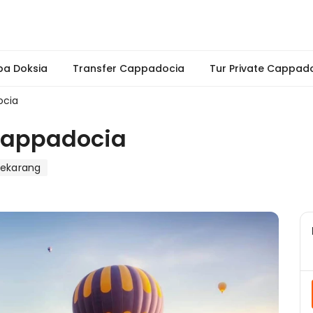
pa Doksia
Transfer Cappadocia
Tur Private Cappad
ocia
 Cappadocia
sekarang