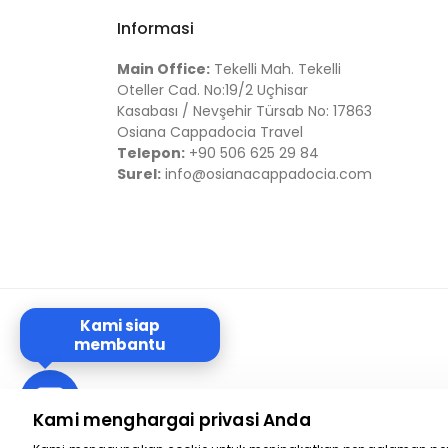
Informasi
Main Office:
Tekelli Mah. Tekelli
Oteller Cad. No:19/2 Uçhisar
Kasabası / Nevşehir Türsab No: 17863
Osiana Cappadocia Travel
Telepon:
+90 506 625 29 84
Surel:
info@osianacappadocia.com
Kami siap
membantu
Kami menghargai privasi Anda