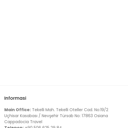
Fernanda U.
Batuhan B.
Sandra T.
Informasi
Main Office:
Tekelli Mah. Tekelli Oteller Cad. No:19/2
Uçhisar Kasabası / Nevşehir Türsab No: 17863 Osiana
Cappadocia Travel
Telepon:
+90 506 625 29 84