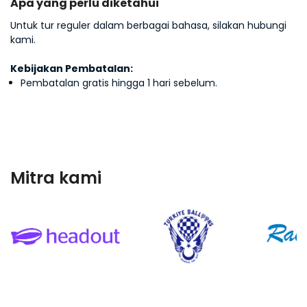
Apa yang perlu diketahui
Noura Al Maktum
Untuk tur reguler dalam berbagai bahasa, silakan hubungi
kami.
Kebijakan Pembatalan:
Ana Lucía Mendoza
Pembatalan gratis hingga 1 hari sebelum.
James & Eleanor Thompson
Laura Sanchez
Mitra kami
Jessica Sanders
Jonas Peterson