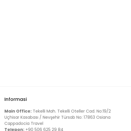
Informasi
Main Office:
Tekelli Mah. Tekelli Oteller Cad. No:19/2
Uçhisar Kasabası / Nevşehir Türsab No: 17863 Osiana
Cappadocia Travel
Telepon:
+90 506 625 29 84