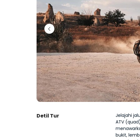
Detil Tur
Jelajahi ja
ATV (quad)
menawarkan
bukit, lemb