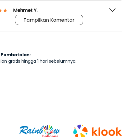
Mehmet Y.
Tampilkan Komentar
Ahmet K.
 Pembatalan:
Laura S.
an gratis hingga 1 hari sebelumnya.
Maria M.
Fernanda U.
Batuhan B.