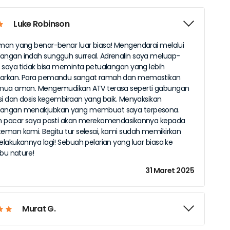
Luke Robinson
an yang benar-benar luar biasa! Mengendarai melalui
ngan indah sungguh surreal. Adrenalin saya meluap-
 saya tidak bisa meminta petualangan yang lebih
rkan. Para pemandu sangat ramah dan memastikan
mua aman. Mengemudikan ATV terasa seperti gabungan
si dan dosis kegembiraan yang baik. Menyaksikan
ngan menakjubkan yang membuat saya terpesona.
n pacar saya pasti akan merekomendasikannya kepada
man kami. Begitu tur selesai, kami sudah memikirkan
lakukannya lagi! Sebuah pelarian yang luar biasa ke
ibu nature!
31 Maret 2025
Murat G.