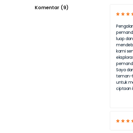
Komentar (9)
Pengalam
pemanda
luap dan
mendeba
kami se
eksplora
pemanda
Saya da
teman-te
untuk me
ciptaan 