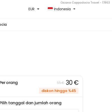
Osiana Cappadocia Travel - 17863
EUR
Indonesia
ocia
30 €
Per orang
55 €
diskon hingga %45
Pilih tanggal dan jumlah orang