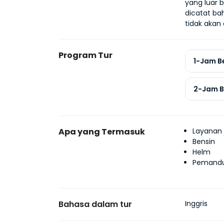
yang luar b
dicatat ba
tidak akan
Program Tur
1-Jam B
2-Jam B
Apa yang Termasuk
Layanan 
Bensin
Helm
Pemand
Bahasa dalam tur
Inggris