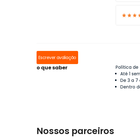
Escrever avaliação
o que saber
Política d
Até 1 se
De 3 a 7
Dentro d
Nossos parceiros