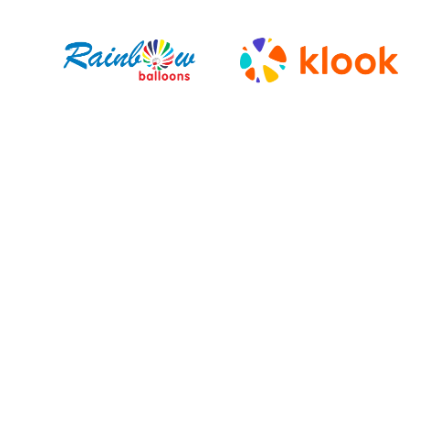
Adriana A.
Neda M.
Fernanda U.
Batuhan B.
Josselyn M.
Karen M.