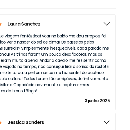
Laura Sanchez
ue viagem fantástica! Voar no balão me deu arrepios, foi
co ver o nascer do sol de cima! Os passeios pelas
s surreais? Simplesmente inesquecíveis, cada parada me
onou! As trilhas foram um pouco desafiadoras, mas as
aleram muito a pena! Andar a cavalo me fez sentir como
e viajado no tempo, não consegui tirar o sorriso do rosto! E
 noite turca, a performance me fez sentir tão acolhido
ela cultura! Todos foram tão amigáveis, definitivamente
visitar a Capadócia novamente e capturar mais
 de tirar o fôlego!
3 junho 2025
Jessica Sanders