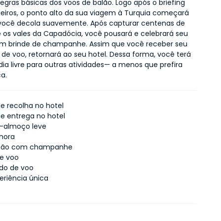
regras básicas dos voos de balão. Logo após o briefing 
eiros, o ponto alto da sua viagem à Turquia começará 
ocê decola suavemente. Após capturar centenas de 
e os vales da Capadócia, você pousará e celebrará seu 
 brinde de champanhe. Assim que você receber seu 
 de voo, retornará ao seu hotel. Dessa forma, você terá 
dia livre para outras atividades— a menos que prefira 
a.
de recolha no hotel
de entrega no hotel
-almoço leve
 hora
ção com champanhe
e voo
ado de voo
riência única