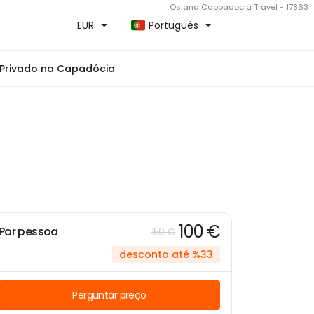
Osiana Cappadocia Travel - 17863
EUR
Português
 Privado na Capadócia
100 €
Por pessoa
150 €
desconto até %33
Perguntar preço