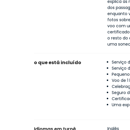
explica as 
dos passag
enquanto v
fotos sobr
voo com um
certificado
o resto do 
uma sonec
o que está incluído
Serviço 
Serviço 
Pequeno
Voo de 1
Celebra
Seguro d
Certific
Uma expe
Idiomas em turnê
Inglês