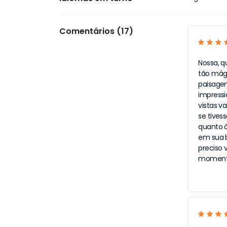
Comentários (17)
Nossa, q
tão mági
paisagen
impressi
vistas v
se tivess
quanto à
em sua b
preciso 
momentos