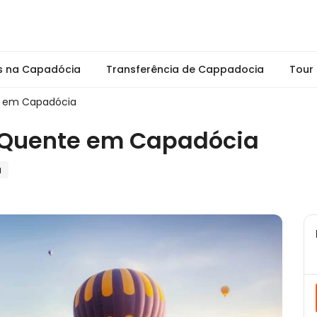
s na Capadócia
Transferência de Cappadocia
Tour
e em Capadócia
r Quente em Capadócia
a