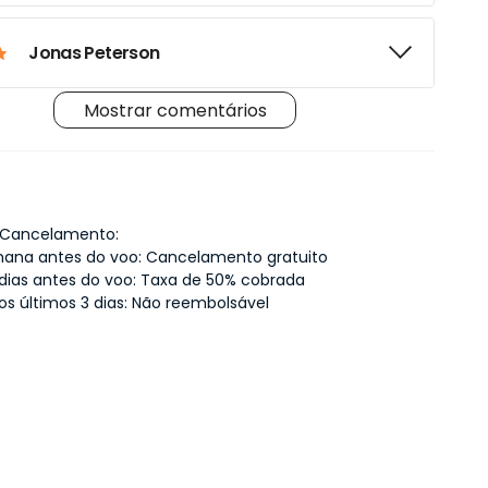
Jonas Peterson
Mostrar comentários
Lila Waters
Sara Johnson
e Cancelamento:
mana antes do voo: Cancelamento gratuito
 dias antes do voo: Taxa de 50% cobrada
Laura M.
os últimos 3 dias: Não reembolsável
Laura S.
Kenji T.