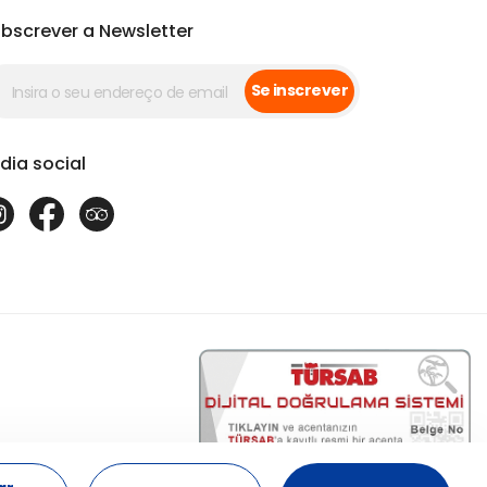
bscrever a Newsletter
Se inscrever
dia social
17863
Osiana Cappadocia Travel - 17863