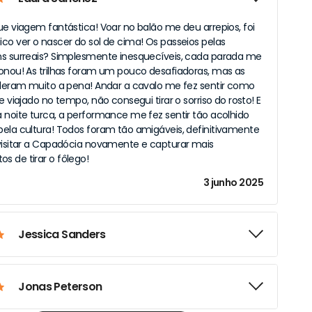
ue viagem fantástica! Voar no balão me deu arrepios, foi
co ver o nascer do sol de cima! Os passeios pelas
s surreais? Simplesmente inesquecíveis, cada parada me
onou! As trilhas foram um pouco desafiadoras, mas as
aleram muito a pena! Andar a cavalo me fez sentir como
e viajado no tempo, não consegui tirar o sorriso do rosto! E
 noite turca, a performance me fez sentir tão acolhido
ela cultura! Todos foram tão amigáveis, definitivamente
visitar a Capadócia novamente e capturar mais
 de tirar o fôlego!
3 junho 2025
Jessica Sanders
Jonas Peterson