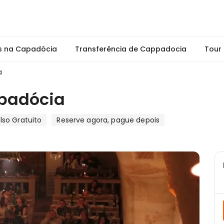
s na Capadócia
Transferência de Cappadocia
Tour
a
ppadócia
so Gratuito
Reserve agora, pague depois