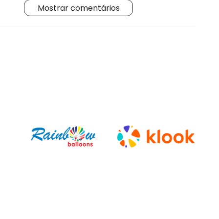
Mostrar comentários
Lila Waters
Sara Johnson
Ahmet K.
Laura S.