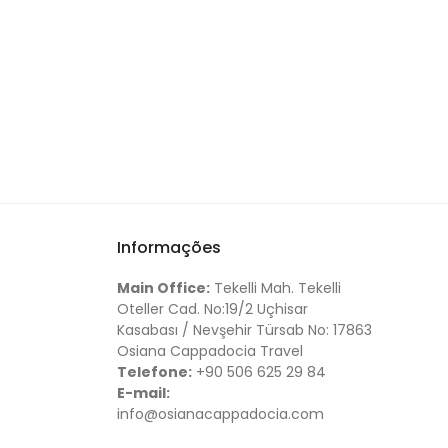
Informações
Main Office:
Tekelli Mah. Tekelli
Oteller Cad. No:19/2 Uçhisar
Kasabası / Nevşehir Türsab No: 17863
Osiana Cappadocia Travel
Telefone:
+90 506 625 29 84
E-mail:
info@osianacappadocia.com