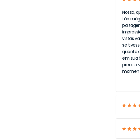
Nossa, q
tão mági
paisagen
impressi
vistas v
se tivess
quanto à
em sua b
preciso 
momentos