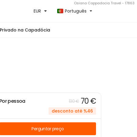
Osiana Cappadocia Travel - 17863
EUR
Português
 Privado na Capadócia
70 €
Por pessoa
130 €
desconto até %46
Perguntar preço