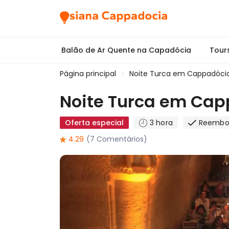
Balão de Ar Quente na Capadócia
Tour
Página principal
Noite Turca em Cappadóci
Noite Turca em Ca
Oferta especial
3 hora
Reembol
4.29
(7 Comentários)