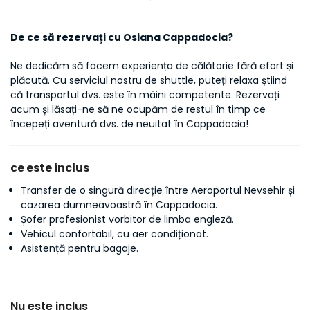
De ce să rezervați cu Osiana Cappadocia?
Ne dedicăm să facem experiența de călătorie fără efort și 
plăcută. Cu serviciul nostru de shuttle, puteți relaxa știind 
că transportul dvs. este în mâini competente. Rezervați 
acum și lăsați-ne să ne ocupăm de restul în timp ce 
începeți aventură dvs. de neuitat în Cappadocia!
ce este inclus
Transfer de o singură direcție între Aeroportul Nevsehir și
cazarea dumneavoastră în Cappadocia.
Șofer profesionist vorbitor de limba engleză.
Vehicul confortabil, cu aer condiționat.
Asistență pentru bagaje.
Nu este inclus