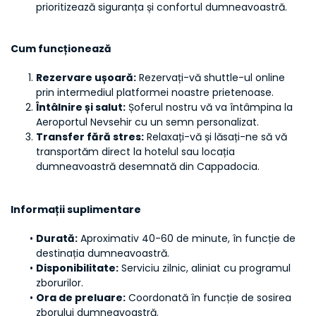
prioritizează siguranța și confortul dumneavoastră.
Cum funcționează
Rezervare ușoară:
 Rezervați-vă shuttle-ul online 
prin intermediul platformei noastre prietenoase.
Întâlnire și salut:
 Șoferul nostru vă va întâmpina la 
Aeroportul Nevsehir cu un semn personalizat.
Transfer fără stres:
 Relaxați-vă și lăsați-ne să vă 
transportăm direct la hotelul sau locația 
dumneavoastră desemnată din Cappadocia.
Informații suplimentare
Durată:
 Aproximativ 40-60 de minute, în funcție de 
destinația dumneavoastră.
Disponibilitate:
 Serviciu zilnic, aliniat cu programul 
zborurilor.
Ora de preluare:
 Coordonată în funcție de sosirea 
zborului dumneavoastră.