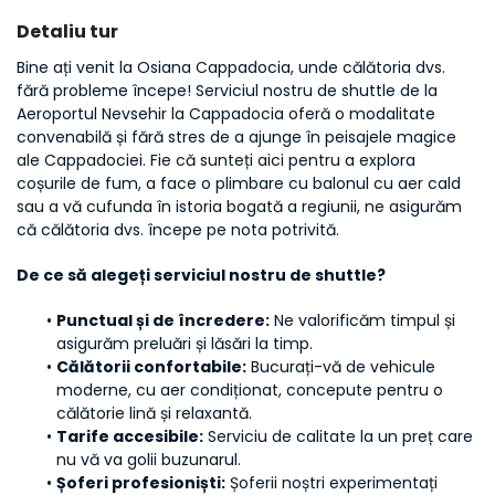
Detaliu tur
Bine ați venit la Osiana Cappadocia, unde călătoria dvs. 
fără probleme începe! Serviciul nostru de shuttle de la 
Aeroportul Nevsehir la Cappadocia oferă o modalitate 
convenabilă și fără stres de a ajunge în peisajele magice 
ale Cappadociei. Fie că sunteți aici pentru a explora 
coșurile de fum, a face o plimbare cu balonul cu aer cald 
sau a vă cufunda în istoria bogată a regiunii, ne asigurăm 
că călătoria dvs. începe pe nota potrivită.
De ce să alegeți serviciul nostru de shuttle?
Punctual și de încredere:
 Ne valorificăm timpul și 
asigurăm preluări și lăsări la timp.
Călătorii confortabile:
 Bucurați-vă de vehicule 
moderne, cu aer condiționat, concepute pentru o 
călătorie lină și relaxantă.
Tarife accesibile:
 Serviciu de calitate la un preț care 
nu vă va golii buzunarul.
Șoferi profesioniști:
 Șoferii noștri experimentați 