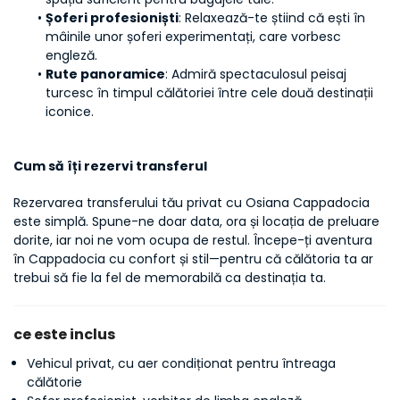
Șoferi profesioniști
: Relaxează-te știind că ești în 
mâinile unor șoferi experimentați, care vorbesc 
engleză.
Rute panoramice
: Admiră spectaculosul peisaj 
turcesc în timpul călătoriei între cele două destinații 
iconice.
Cum să îți rezervi transferul
Rezervarea transferului tău privat cu Osiana Cappadocia 
este simplă. Spune-ne doar data, ora și locația de preluare 
dorite, iar noi ne vom ocupa de restul. Începe-ți aventura 
în Cappadocia cu confort și stil—pentru că călătoria ta ar 
trebui să fie la fel de memorabilă ca destinația ta.
ce este inclus
Vehicul privat, cu aer condiționat pentru întreaga
călătorie