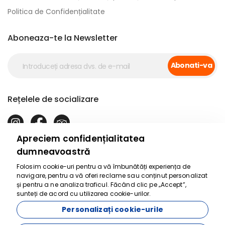
Politica de Confidențialitate
Aboneaza-te la Newsletter
Abonati-va
Rețelele de socializare
Apreciem confidențialitatea
dumneavoastră
Folosim cookie-uri pentru a vă îmbunătăți experiența de
navigare, pentru a vă oferi reclame sau conținut personalizat
și pentru a ne analiza traficul. Făcând clic pe „Accept”,
Suntem aici să te
sunteți de acord cu utilizarea cookie-urilor.
ajutăm
Personalizați cookie-urile
17863