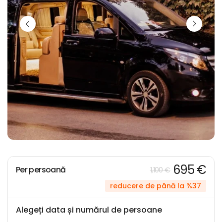
695 €
Per persoană
1,100 €
reducere de până la %37
Alegeți data și numărul de persoane