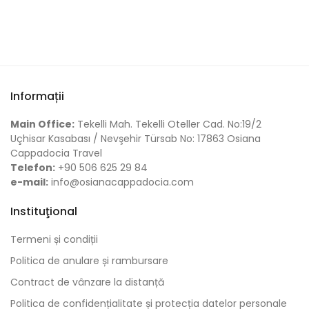
Informații
Main Office:
Tekelli Mah. Tekelli Oteller Cad. No:19/2
Uçhisar Kasabası / Nevşehir Türsab No: 17863 Osiana
Cappadocia Travel
Telefon:
+90 506 625 29 84
e-mail:
info@osianacappadocia.com
Instituţional
Termeni și condiții
Politica de anulare și rambursare
Contract de vânzare la distanță
Politica de confidențialitate și protecția datelor personale