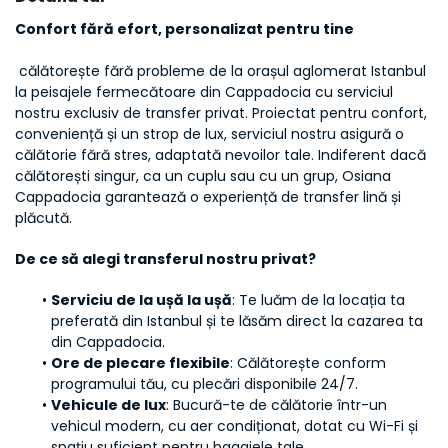
Confort fără efort, personalizat pentru tine
 călătorește fără probleme de la orașul aglomerat Istanbul 
la peisajele fermecătoare din Cappadocia cu serviciul 
nostru exclusiv de transfer privat. Proiectat pentru confort, 
conveniență și un strop de lux, serviciul nostru asigură o 
călătorie fără stres, adaptată nevoilor tale. Indiferent dacă 
călătorești singur, ca un cuplu sau cu un grup, Osiana 
Cappadocia garantează o experiență de transfer lină și 
plăcută.
De ce să alegi transferul nostru privat?
Serviciu de la ușă la ușă
: Te luăm de la locația ta 
preferată din Istanbul și te lăsăm direct la cazarea ta 
din Cappadocia.
Ore de plecare flexibile
: Călătorește conform 
programului tău, cu plecări disponibile 24/7.
Vehicule de lux
: Bucură-te de călătorie într-un 
vehicul modern, cu aer condiționat, dotat cu Wi-Fi și 
spațiu suficient pentru bagajele tale.